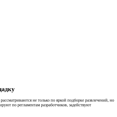
щадку
рассматриваются не только по яркой подборке развлечений, но
ируют по регламентам разработчиков, задействуют