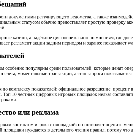
обещаний
сти документами регулирующего ведомства, а также взаимодейст
ициальным статусом обычно предоставляет простую проверку ак
ий.
ярные казино, а надёжное цифровое казино по мнениям, где дов
ывает регламент акции задним периодом и заранее показывает wa
вателей
особенно популярны среди пользователей, которые ценят опер
 счета, моментальные транзакции, а этап запроса показывается 
по комплексу показателей: официальное разрешение, процент во
. Топ 10 честных цифровых игровых площадок нельзя составлят
гроками.
ество или реклама
рвым контактом игрока с площадкой: он позволяет оценить меню,
й площадки нуждается в детального чтения правил, потому что д